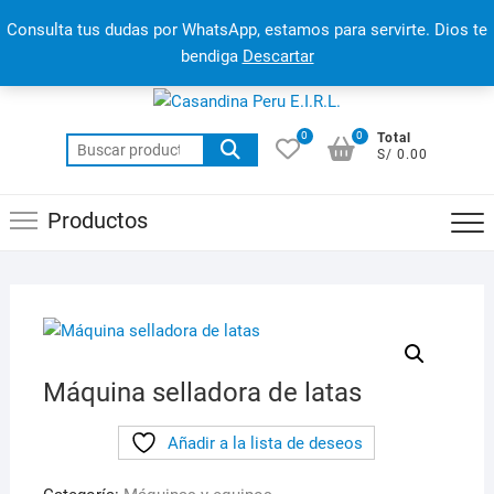
Saltar
Jirón Capac Yupanqui, Lince
958 602 410
Men
Consulta tus dudas por WhatsApp, estamos para servirte. Dios te
al
Ventas@casandina.com
de
bendiga
Descartar
contenido
la
barr
0
0
Total
Buscar
supe
S/ 0.00
por:
Productos
Máquina selladora de latas
Añadir a la lista de deseos