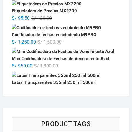
Etiquetadora de Precios MX2200
El
El
S/
95.50
S/
120.00
precio
precio
original
actual
Codificador de fechas vencimiento M9PRO
era:
es:
El
El
S/
1,250.00
S/
1,500.00
S/ 120.00.
S/ 95.50.
precio
precio
original
actual
Mini Codificadora de Fechas de Vencimiento Azul
era:
es:
El
El
S/
950.00
S/
1,300.00
S/ 1,500.00.
S/ 1,250.00.
precio
precio
original
actual
Latas Transparentes 355ml 250 ml 500ml
era:
es:
S/ 1,300.00.
S/ 950.00.
PRODUCT TAGS