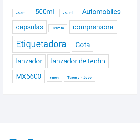
500ml
Automobiles
350 ml
750 ml
capsulas
comprensora
Cerveza
Etiquetadora
Gota
lanzador
lanzador de techo
MX6600
tapon
Tapón sintético