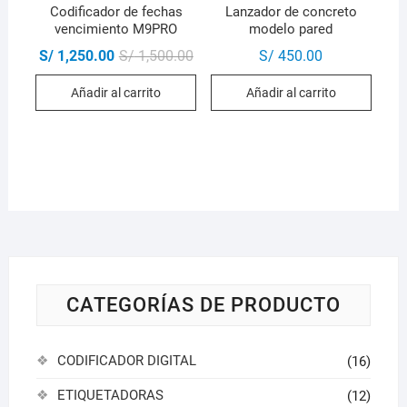
Codificador de fechas
Lanzador de concreto
vencimiento M9PRO
modelo pared
El
El
S/
1,250.00
S/
1,500.00
S/
450.00
precio
precio
original
actual
Añadir al carrito
Añadir al carrito
era:
es:
S/ 1,500.00.
S/ 1,250.00.
CATEGORÍAS DE PRODUCTO
CODIFICADOR DIGITAL
(16)
ETIQUETADORAS
(12)