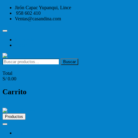
Saltar
Jirón Capac Yupanqui, Lince
al
958 602 410
contenido
Ventas@casandina.com
Menú
de
Mi cuenta
la
Iniciar
barra
superior
Buscar
Buscar
por:
0
Total
S/ 0.00
Carrito
0
Productos
Home