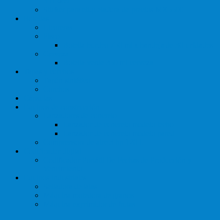
YH-689
Sticker para etiquetadora de precios MX5500
Botellas
Licoreras
Pisco
Botella burdeo 750 ml x bandeja de 30 unidades
Cerveza
Botella verde 350 ml cerveza
Tapas y corchos
Tapón sintético
Corchos
Cápsulas
Equipos de construcción
Lanzadores de concreto
Lanzador de concreto modelo techo
Lanzador de concreto modelo pared
Comprensora de aire 3 hp 120 L
Codificador digital
Codificador Portátil De Fechas de Producción y
Vencimiento
Equipos Industriales
Selladora de latas
Máquina moledora de granos
Máquina exprimidor de frutas