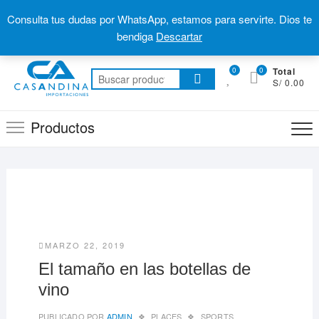
Saltar
Jirón Capac Yupanqui, Lince
958 602 410
Me
Consulta tus dudas por WhatsApp, estamos para servirte. Dios te
al
Ventas@casandina.com
de
bendiga
Descartar
contenido
la
0
0
Total
bar
Buscar
S/ 0.00
por:
sup
Productos
MARZO 22, 2019
El tamaño en las botellas de
vino
PUBLICADO POR
ADMIN
PLACES
SPORTS