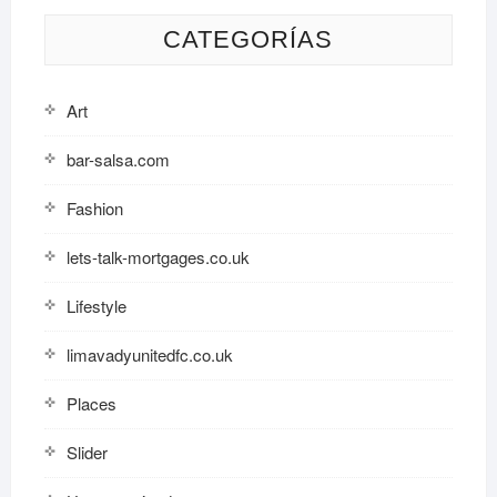
CATEGORÍAS
Art
bar-salsa.com
Fashion
lets-talk-mortgages.co.uk
Lifestyle
limavadyunitedfc.co.uk
Places
Slider