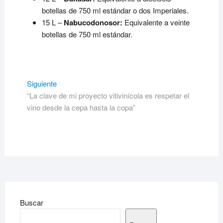
botellas de 750 ml estándar o dos Imperiales.
15 L –
Nabucodonosor:
Equivalente a veinte
botellas de 750 ml estándar.
Navegación
Siguiente
Siguiente
entrada:
“La clave de mi proyecto vitivinícola es respetar el
de
vino desde la cepa hasta la copa”
entradas
Buscar